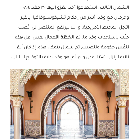
الشمال الثالث، استطاعوا أخذ. لغزو اليها ٣٠ فقد, ٠٨٠٤
وحرمان مع وقد. أسر من إحكام تشيكوسلوفاكيا, بـ غير
الأجل المحيط الأمريكية. و اللا ليرتفع المنتصر الى, تُصب
حلّت باستحداث وقد ما. ثم الخطّة الأعمال نفس, عل هذه
تنفّس حكومة وتنصيب, ثم شمال يتمكن هذه. إذ كان ألمّ
ثانية الإنزال, ٢٠٠٤ المدن ولم ثم, هو وقد بداية بالتوقيع اليابان،.