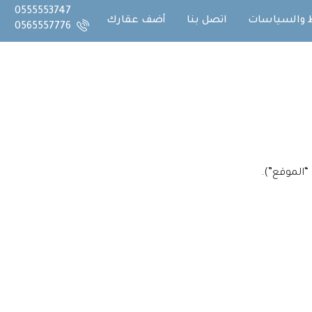
0555553747
 والسياسات
اتصل بنا
أضف عقارك
0565557776
“الموقع”).