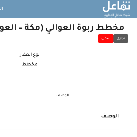
ال
مخطط ربوة العوالي (مكة – العوا
تجاري
سكني
نوع العقار
مخطط
الوصف
الوصف