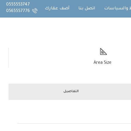
0555553747
 والسياسات
اتصل بنا
أضف عقارك
0565557776
Area Size
التفاصيل